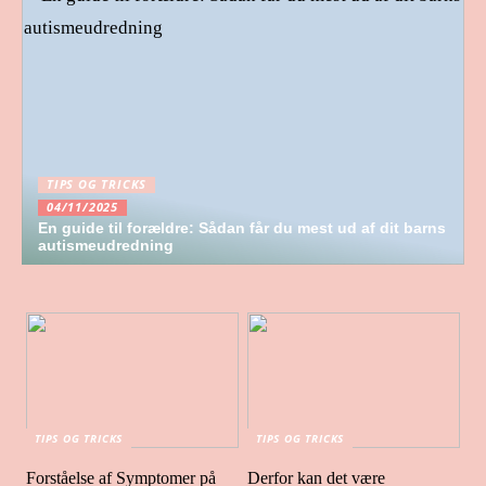
TIPS OG TRICKS
04/11/2025
En guide til forældre: Sådan får du mest ud af dit barns
autismeudredning
TIPS OG TRICKS
TIPS OG TRICKS
Forståelse af Symptomer på
Derfor kan det være