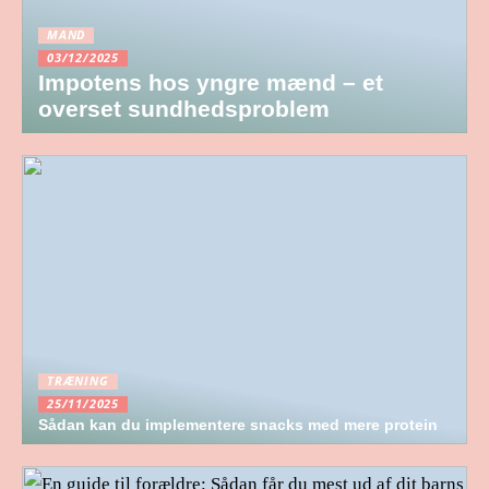
MAND
03/12/2025
Impotens hos yngre mænd – et
overset sundhedsproblem
TRÆNING
25/11/2025
Sådan kan du implementere snacks med mere protein