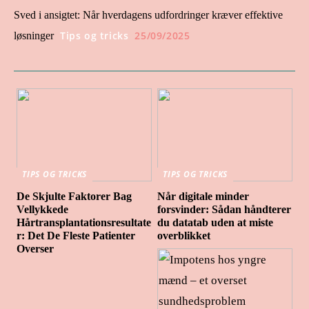
Sved i ansigtet: Når hverdagens udfordringer kræver effektive
Tips og tricks
25/09/2025
løsninger
TIPS OG TRICKS
TIPS OG TRICKS
De Skjulte Faktorer Bag
Når digitale minder
Vellykkede
forsvinder: Sådan håndterer
Hårtransplantationsresultate
du datatab uden at miste
r: Det De Fleste Patienter
overblikket
Overser