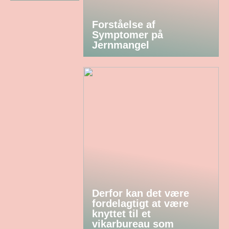
Forståelse af
Symptomer på
Jernmangel
Derfor kan det være
fordelagtigt at være
knyttet til et
vikarbureau som