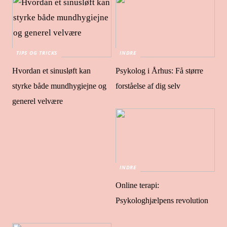
TIPS OG TRICKS
INDRE
Hvordan et sinusløft kan
Psykolog i Århus: Få større
styrke både mundhygiejne og
forståelse af dig selv
generel velvære
INDRE
Online terapi:
Psykologhjælpens revolution