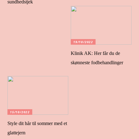
sundhedstjek
19/10/2022
Klinik AK: Her får du de
skønneste fodbehandlinger
15/10/2022
Style dit hår til sommer med et
glattejern