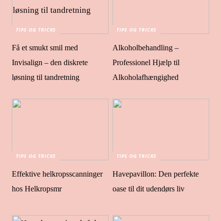
TIPS OG TRICKS
TIPS OG TRICKS
Få et smukt smil med
Alkoholbehandling –
Invisalign – den diskrete
Professionel Hjælp til
løsning til tandretning
Alkoholafhængighed
TIPS OG TRICKS
TIPS OG TRICKS
Effektive helkropsscanninger
Havepavillon: Den perfekte
hos Helkropsmr
oase til dit udendørs liv