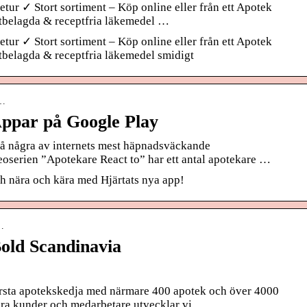
tur ✓ Stort sortiment – Köp online eller från ett Apotek
eptbelagda & receptfria läkemedel …
tur ✓ Stort sortiment – Köp online eller från ett Apotek
ptbelagda & receptfria läkemedel smidigt
d…
Appar på Google Play
 på några av internets mest häpnadsväckande
eoserien ”Apotekare React to” har ett antal apotekare …
ch nära och kära med Hjärtats nya app!
…
old Scandinavia
örsta apotekskedja med närmare 400 apotek och över 4000
åra kunder och medarbetare utvecklar vi …