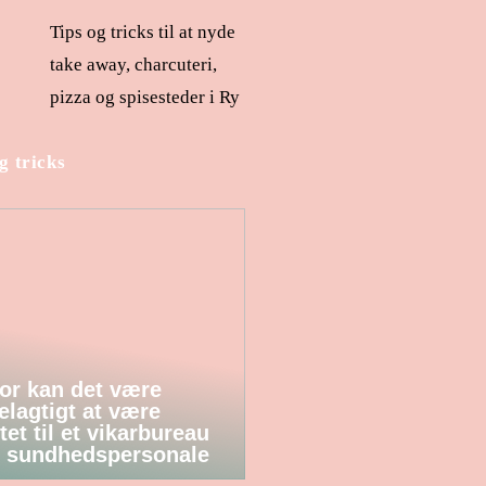
Tips og tricks til at nyde
take away, charcuteri,
pizza og spisesteder i Ry
g tricks
or kan det være
elagtigt at være
tet til et vikarbureau
 sundhedspersonale