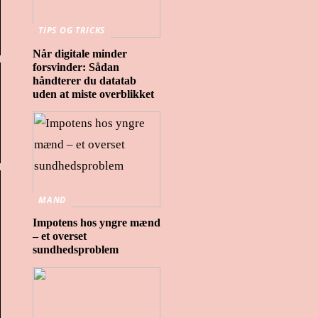
TIPS OG TRICKS
Når digitale minder
forsvinder: Sådan
håndterer du datatab
uden at miste overblikket
MAND
Impotens hos yngre mænd
– et overset
sundhedsproblem