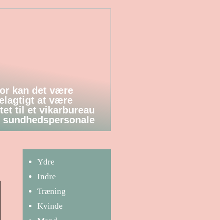
or kan det være
elagtigt at være
tet til et vikarbureau
 sundhedspersonale
Ydre
Indre
Træning
Kvinde