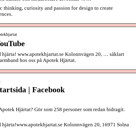
c thinking, curiosity and passion for design to create
ences.
tekhjartat
YouTube
d hjärta! www.apotekhjartat.se Kolonnvägen 20, … såklart
armband hos oss på Apotek Hjärtat.
…
tartsida | Facebook
 Apotek Hjärtat? Gör som 258 personer som redan bidragit.
d hjärta!www.apotekhjartat.se Kolonnvägen 20, 16971 Solna