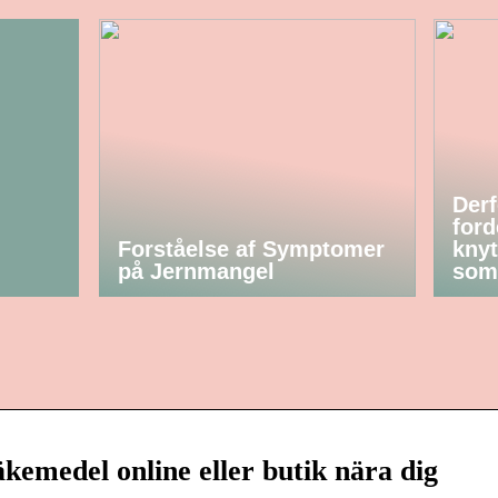
Derf
ford
Forståelse af Symptomer
knyt
på Jernmangel
som
kemedel online eller butik nära dig