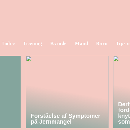
Indre
Træning
Kvinde
Mand
Barn
Tips o
Derf
ford
Forståelse af Symptomer
knyt
på Jernmangel
som