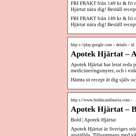
FRI FRAKT från 149 kr & fri re
Hjärtat nära dig! Beställ rec
FRI FRAKT från 149 kr & fri re
Hjärtat nära dig! Beställ rece
http s://play.google.com › details › i
Apotek Hjärtat – 
Apotek Hjärtat har letat reda
medicineringsmyter, och i vid
Hämta ut recept åt dig själv o
http s://www.boldscandinavia.com › 
Apotek Hjärtat – B
Bold | Apotek Hjärtat
Apotek Hjärtat är Sveriges st
anställda. Tillsammans med v