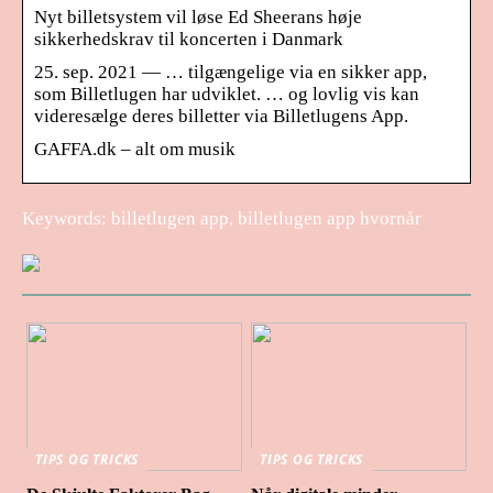
Nyt billetsystem vil løse Ed Sheerans høje
sikkerhedskrav til koncerten i Danmark
25. sep. 2021 — … tilgængelige via en sikker app,
som Billetlugen har udviklet. … og lovlig vis kan
videresælge deres billetter via Billetlugens App.
GAFFA.dk – alt om musik
Keywords: billetlugen app, billetlugen app hvornår
TIPS OG TRICKS
TIPS OG TRICKS