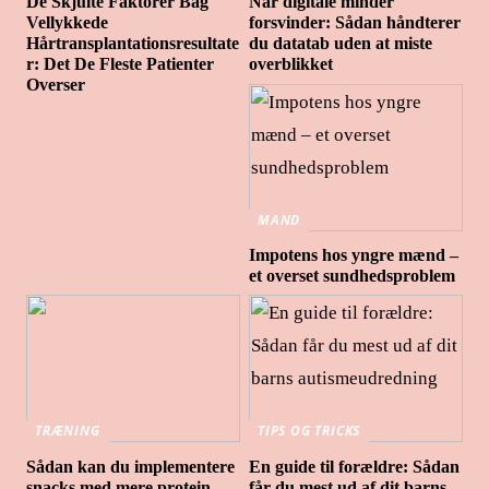
De Skjulte Faktorer Bag
Når digitale minder
Vellykkede
forsvinder: Sådan håndterer
Hårtransplantationsresultate
du datatab uden at miste
r: Det De Fleste Patienter
overblikket
Overser
MAND
Impotens hos yngre mænd –
et overset sundhedsproblem
TRÆNING
TIPS OG TRICKS
Sådan kan du implementere
En guide til forældre: Sådan
snacks med mere protein
får du mest ud af dit barns