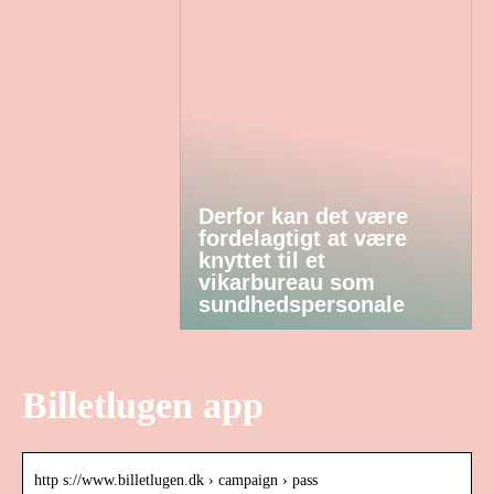
Derfor kan det være
fordelagtigt at være
knyttet til et
vikarbureau som
sundhedspersonale
Billetlugen app
http s://www.billetlugen.dk › campaign › pass