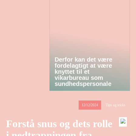
Derfor kan det være
fordelagtigt at være
knyttet til et
vikarbureau som
sundhedspersonale
12/12/2024
Tips og tricks
Forstå snus og dets rolle
i nedtrapningen fra