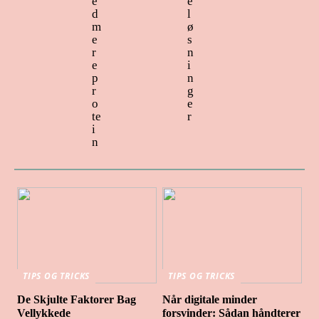
e
e
d
l
m
ø
e
s
r
n
e
i
p
n
r
g
o
e
te
r
i
n
TIPS OG TRICKS
TIPS OG TRICKS
De Skjulte Faktorer Bag
Når digitale minder
Vellykkede
forsvinder: Sådan håndterer