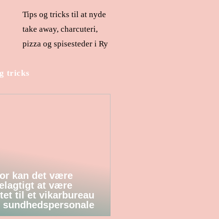
Tips og tricks til at nyde
take away, charcuteri,
pizza og spisesteder i Ry
g tricks
or kan det være
elagtigt at være
tet til et vikarbureau
 sundhedspersonale