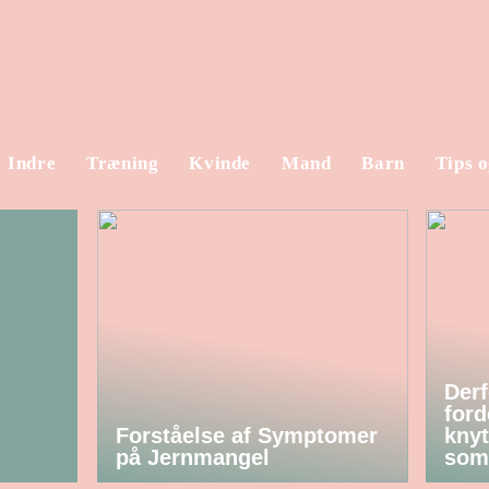
Indre
Træning
Kvinde
Mand
Barn
Tips o
Derf
ford
Forståelse af Symptomer
knyt
på Jernmangel
som