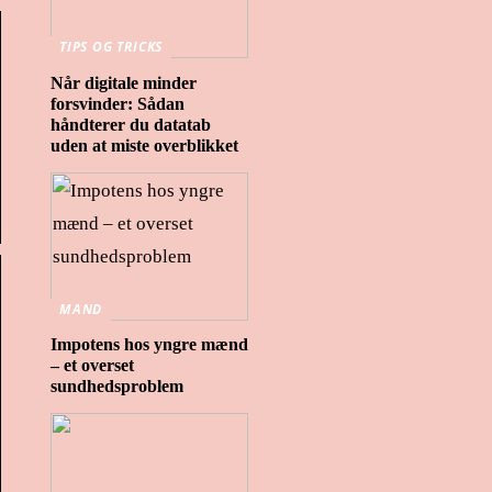
TIPS OG TRICKS
Når digitale minder
forsvinder: Sådan
håndterer du datatab
uden at miste overblikket
MAND
Impotens hos yngre mænd
– et overset
sundhedsproblem