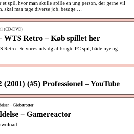
et spil, hvor man skulle spille en ung person, der gerne vil
en, skal man tage diverse job, besøge …
Spil (CD/DVD)
– WTS Retro – Køb spillet her
 Retro . Se vores udvalg af brugte PC spil, både nye og
2 (2001) (#5) Professionel – YouTube
elser › Globetrotter
ldelse – Gamereactor
Download