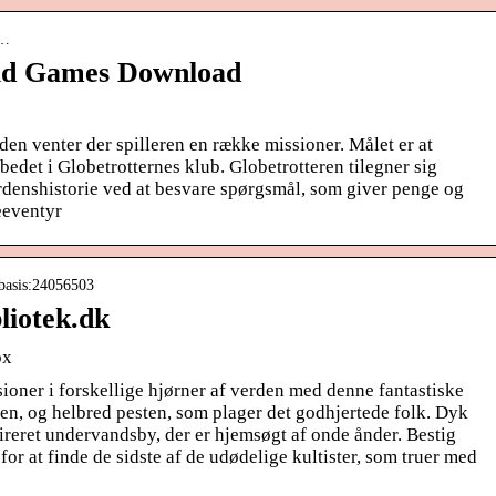
o…
Old Games Download
en venter der spilleren en række missioner. Målet er at
bedet i Globetrotternes klub. Globetrotteren tilegner sig
denshistorie ved at besvare spørgsmål, som giver penge og
eeventyr
-basis:24056503
bliotek.dk
ox
sioner i forskellige hjørner af verden med denne fantastiske
ien, og helbred pesten, som plager det godhjertede folk. Dyk
ireret undervandsby, der er hjemsøgt af onde ånder. Bestig
for at finde de sidste af de udødelige kultister, som truer med