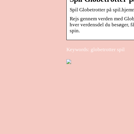
Spil Globetrotter på spil.hjem
Rejs gennem verden med Globet
hver verdensdel du besøger, f
spin.
Keywords: globetrotter spil