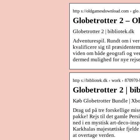
http s://oldgamesdownload.com › gl
Globetrotter 2 – 
Globetrotter 2 | bibliotek.dk
Adventurespil. Rundt om i verd
kvalificere sig til præsidentem
viden om både geografi og ver
dermed mulighed for nye rejs
http s://bibliotek.dk › work › 870970
Globetrotter 2 | bi
Køb Globetrotter Bundle | Xb
Drag ud på tre forskellige mis
pakke! Rejs til det gamle Pers
ned i en mystisk art-deco-insp
Karkhalas majestætiske fjelde 
at overtage verden.