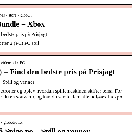
es › store › glob…
Bundle – Xbox
 bedste pris på Prisjagt
tter 2 (PC) PC spil
 videospil › PC
 – Find den bedste pris på Prisjagt
– Spill og venner
rotter og oplev hvordan spillemaskinen skifter tema. For
år du en souvenir, og kan du samle dem alle udløses Jackpot
 › globetrotter
å Spigo.no – Spill og venner