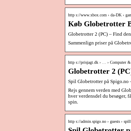
http s://www.xbox.com › da-DK › gam
Køb Globetrotter 
Globetrotter 2 (PC) – Find den
Sammenlign priser på Globetro
http s://prisjagt.dk › … › Computer &
Globetrotter 2 (PC)
Spil Globetrotter på Spigo.no 
Rejs gennem verden med Globet
hver verdensdel du besøger, f
spin.
http s://admin.spigo.no › guests › spill
Spil Globetrotter p