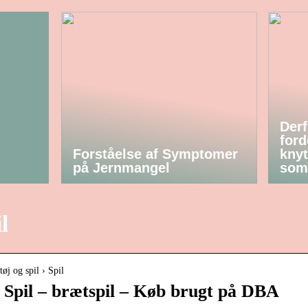
Derf
ford
Forståelse af Symptomer
knyt
på Jernmangel
som
l
øj og spil › Spil
i Spil – brætspil – Køb brugt på DBA