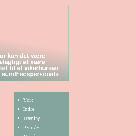
or kan det være
elagtigt at være
tet til et vikarbureau
 sundhedspersonale
Ydre
Indre
Træning
Kvinde