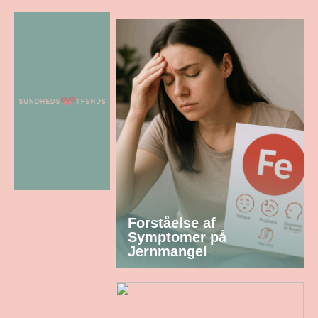
Forståelse af
Symptomer på
Jernmangel