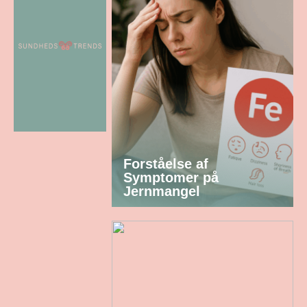
Forståelse af
Symptomer på
Jernmangel