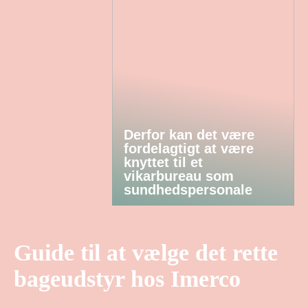
Derfor kan det være
fordelagtigt at være
knyttet til et
vikarbureau som
sundhedspersonale
Guide til at vælge det rette
bageudstyr hos Imerco