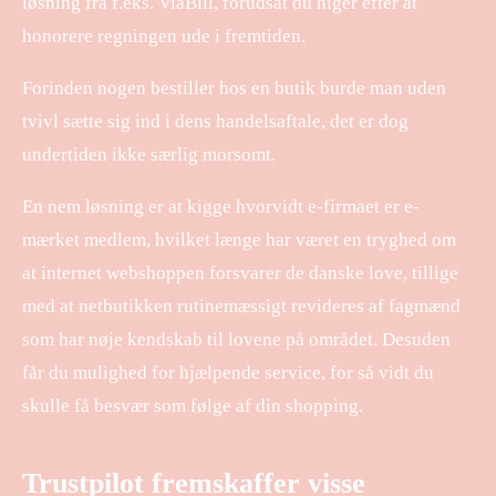
løsning fra f.eks. ViaBill, forudsat du higer efter at
honorere regningen ude i fremtiden.
Forinden nogen bestiller hos en butik burde man uden
tvivl sætte sig ind i dens handelsaftale, det er dog
undertiden ikke særlig morsomt.
En nem løsning er at kigge hvorvidt e-firmaet er e-
mærket medlem, hvilket længe har været en tryghed om
at internet webshoppen forsvarer de danske love, tillige
med at netbutikken rutinemæssigt revideres af fagmænd
som har nøje kendskab til lovene på området. Desuden
får du mulighed for hjælpende service, for så vidt du
skulle få besvær som følge af din shopping.
Trustpilot fremskaffer visse