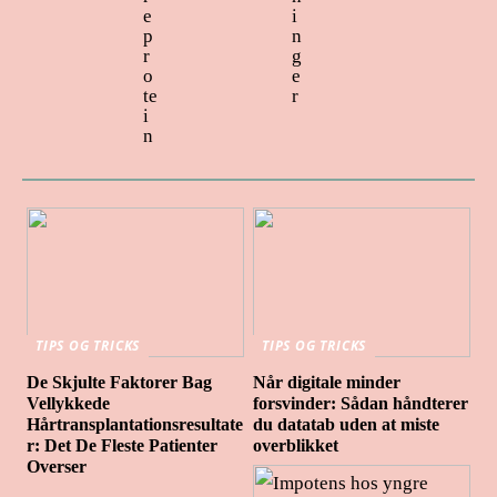
e
i
p
n
r
g
o
e
te
r
i
n
TIPS OG TRICKS
TIPS OG TRICKS
De Skjulte Faktorer Bag
Når digitale minder
Vellykkede
forsvinder: Sådan håndterer
Hårtransplantationsresultate
du datatab uden at miste
r: Det De Fleste Patienter
overblikket
Overser