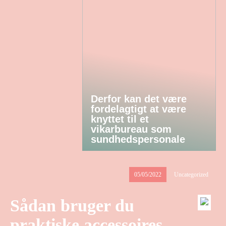
Derfor kan det være
fordelagtigt at være
knyttet til et
vikarbureau som
sundhedspersonale
05/05/2022
Uncategorized
Sådan bruger du
praktiske accessoires