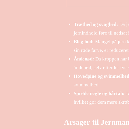
Træthed og svaghed:
Da je
jernindhold føre til nedsat 
Bleg hud:
Mangel på jern k
sin røde farve, er reduceret
Åndenød:
Da kroppen har br
åndenød, selv efter let fysis
Hovedpine og svimmelhed
svimmelhed.
Sprøde negle og hårtab:
Je
hvilket gør dem mere skrøb
Årsager til Jernman