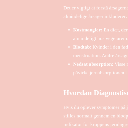
Det er vigtigt at forstå årsager
almindelige årsager inkluderer:
Kostmangler:
En diæt, der 
almindeligt hos vegetarer o
Blodtab:
Kvinder i den fød
menstruation. Andre årsage
Nedsat absorption:
Visse m
påvirke jernabsorptionen i
Hvordan Diagnostis
Hvis du oplever symptomer på je
stilles normalt gennem en blodp
indikator for kroppens jernlagr