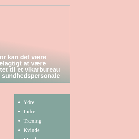
or kan det være
elagtigt at være
tet til et vikarbureau
 sundhedspersonale
Ydre
Indre
Træning
Kvinde