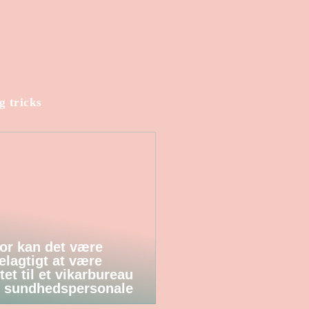
g tricks
or kan det være
elagtigt at være
tet til et vikarbureau
 sundhedspersonale