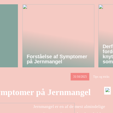
Derf
ford
Forståelse af Symptomer
knyt
på Jernmangel
som
31/10/2025
Tips og tricks
Symptomer på Jernmangel
Jernmangel er en af de mest almindelige