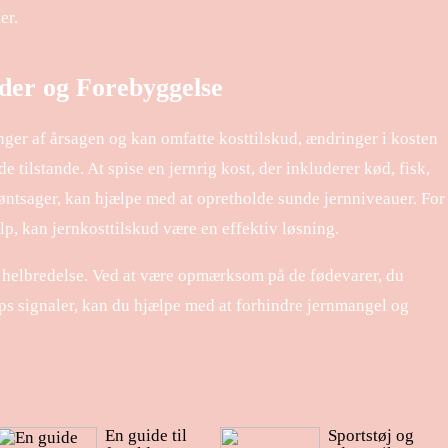
er.
der og Forebyggelse
ger af årsagen og kan omfatte kosttilskud, ændringer i kosten
 tilstande. At spise en jernrig kost, der inkluderer kød, fisk,
øntsager, kan hjælpe med at opretholde sunde jernniveauer. For
lp, kan jernkosttilskud være en effektiv løsning.
d helbredelse. Ved at være opmærksom på de fødevarer, du
krops signaler, kan du hjælpe med at forhindre jernmangel og
En guide til
Sportstøj og