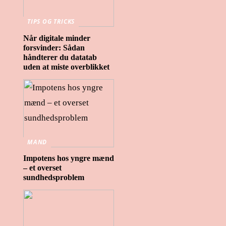
TIPS OG TRICKS
Når digitale minder
forsvinder: Sådan
håndterer du datatab
uden at miste overblikket
MAND
Impotens hos yngre mænd
– et overset
sundhedsproblem