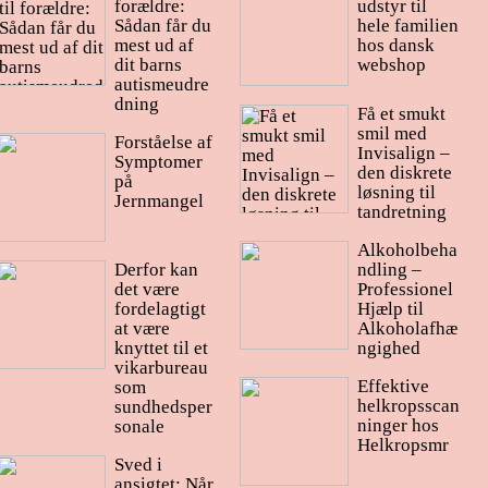
forældre:
udstyr til
Sådan får du
hele familien
mest ud af
hos dansk
dit barns
webshop
autismeudre
dning
Få et smukt
smil med
Forståelse af
Invisalign –
Symptomer
den diskrete
på
løsning til
Jernmangel
tandretning
Alkoholbeha
Derfor kan
ndling –
det være
Professionel
fordelagtigt
Hjælp til
at være
Alkoholafhæ
knyttet til et
ngighed
vikarbureau
Effektive
som
helkropsscan
sundhedsper
ninger hos
sonale
Helkropsmr
Sved i
ansigtet: Når