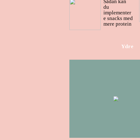
Sådan kan
du
implementer
e snacks med
mere protein
Ydre