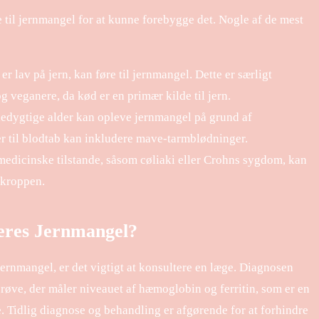
ne til jernmangel for at kunne forebygge det. Nogle af de mest
er lav på jern, kan føre til jernmangel. Dette er særligt
g veganere, da kød er en primær kilde til jern.
edygtige alder kan opleve jernmangel på grund af
r til blodtab kan inkludere mave-tarmblødninger.
edicinske tilstande, såsom cøliaki eller Crohns sygdom, kan
 kroppen.
eres Jernmangel?
rnmangel, er det vigtigt at konsultere en læge. Diagnosen
røve, der måler niveauet af hæmoglobin og ferritin, som er en
e. Tidlig diagnose og behandling er afgørende for at forhindre