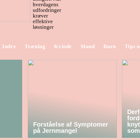
hverdagens
udfordringer
kræver
effektive
løsninger
Indre
Træning
Kvinde
Mand
Barn
Tips o
Derf
ford
Forståelse af Symptomer
knyt
på Jernmangel
som