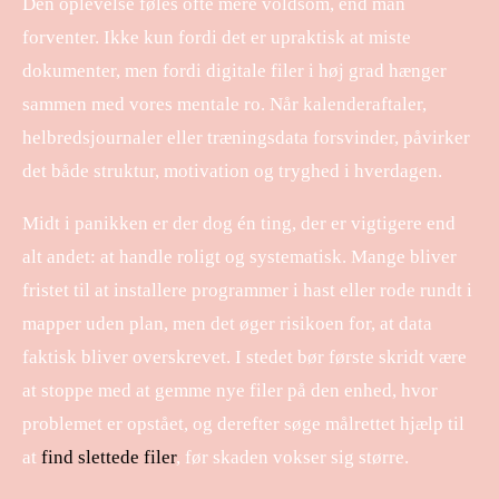
Den oplevelse føles ofte mere voldsom, end man
forventer. Ikke kun fordi det er upraktisk at miste
dokumenter, men fordi digitale filer i høj grad hænger
sammen med vores mentale ro. Når kalenderaftaler,
helbredsjournaler eller træningsdata forsvinder, påvirker
det både struktur, motivation og tryghed i hverdagen.
​
Midt i panikken er der dog én ting, der er vigtigere end
alt andet: at handle roligt og systematisk. Mange bliver
fristet til at installere programmer i hast eller rode rundt i
mapper uden plan, men det øger risikoen for, at data
faktisk bliver overskrevet. I stedet bør første skridt være
at stoppe med at gemme nye filer på den enhed, hvor
problemet er opstået, og derefter søge målrettet hjælp til
at
find slettede filer
, før skaden vokser sig større.