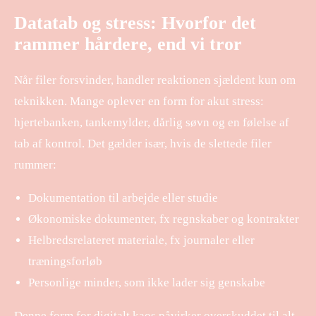
Datatab og stress: Hvorfor det
rammer hårdere, end vi tror
Når filer forsvinder, handler reaktionen sjældent kun om
teknikken. Mange oplever en form for akut stress:
hjertebanken, tankemylder, dårlig søvn og en følelse af
tab af kontrol. Det gælder især, hvis de slettede filer
rummer:
Dokumentation til arbejde eller studie
Økonomiske dokumenter, fx regnskaber og kontrakter
Helbredsrelateret materiale, fx journaler eller
træningsforløb
Personlige minder, som ikke lader sig genskabe
Denne form for digitalt kaos påvirker overskuddet til alt