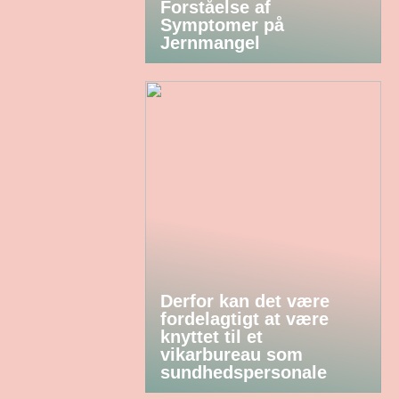
Forståelse af
Symptomer på
Jernmangel
Derfor kan det være
fordelagtigt at være
knyttet til et
vikarbureau som
sundhedspersonale