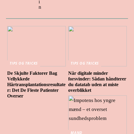
i
n
TIPS OG TRICKS
TIPS OG TRICKS
De Skjulte Faktorer Bag
Når digitale minder
Vellykkede
forsvinder: Sådan håndterer
Hårtransplantationsresultate
du datatab uden at miste
r: Det De Fleste Patienter
overblikket
Overser
MAND