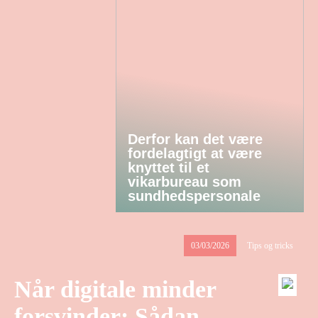
Derfor kan det være
fordelagtigt at være
knyttet til et
vikarbureau som
sundhedspersonale
03/03/2026
Tips og tricks
Når digitale minder
forsvinder: Sådan